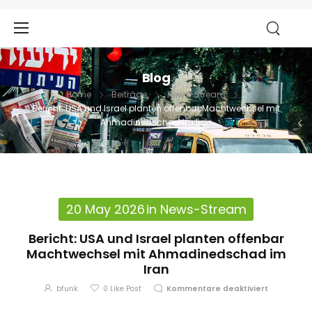
Blog
Home
Beiträge
News-Stream
Bericht: USA und Israel planten offenbar Machtwechsel mit
Ahmadinedschad im Iran
20 May 2026
in
News-Stream
Bericht: USA und Israel planten offenbar
Machtwechsel mit Ahmadinedschad im
Iran
bfunk
0
Like Post
Kommentare deaktiviert