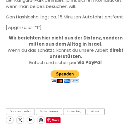
der Känguru-Park befindet, lohnt sich ein Kombiticket,
wenn man beides besuchen will.
Gan Hashlosha liegt ca. 15 Minuten Autofahrt entfernt
[wpgmza id=“1″]
Wir berichten hier nicht aus der Distanz, sondern
mitten aus dem Alltag in Israel.
Wenn du das schätzt, kannst du unsere Arbeit
direkt
unterstützen.
Einfach und sicher per
via PayPal
Gan Hashlosha
Schwimmen
Unser Blog
Wasser
Save