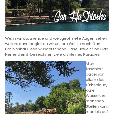
Wenn wir staunende und weitgeöffnete Augen sehen
wollen, dann begleiten wir unsere Gäste nach Gan
HaShlosha! Diese wunderschöne Oase unweit von Gan
Ner entfernt, bezeichnen viele als kleines Paradies.
Mich
fasziniert
dabei vor
allem das
türkisblaue,
klare
Wasser. An
manchen
Stellen kann
man bis auf