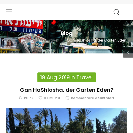
Blog
Home
Beiträge
Travel
Gan HaShlosha, der Garten Eden?
19 Aug 2019
in
Travel
Gan HaShlosha, der Garten Eden?
bfunk
0
Like Post
Kommentare deaktiviert