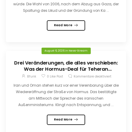
würde. Die Wahl von 2006, nach dem Abzug aus Gaza, der
Spaltung des Likud und der Gründung von Ka ...
Read More
August 6, 2026
in
News-Stream
Drei Veränderungen, die alles verschieben:
Was der Hormus-Deal für Teheran
bedeutet
Bfunk
0
Like Post
Kommentare deaktiviert
Iran und Oman stehen kurz vor einer Vereinbarung über die
Wiedereröffnung der Straße von Hormus. Das bestätigte
am Mittwoch der Sprecher des iranischen
Außenministeriums. Klingt nach Entspannung, und ...
Read More