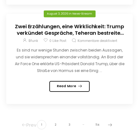
August 3, 2026
in
News-Stream
Zwei Erzählungen, eine Wirklichkeit: Trump
verkündet Gespräche, Teheran bestreitet
sie
Bfunk
0
Like Post
Kommentare deaktiviert
Es sind nur wenige Stunden zwischen beiden Aussagen,
und sie widersprechen einander vollständig. An Bord der
Air Force One erklärte US-Präsident Donald Trump, über die
Straße von Hormus sei eine Einig ...
Read More
Prev
…
1
2
3
114