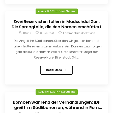
August 6, 2026
in
News-Stream
Zwei Reservisten fallen in Madschdal Zun:
Die Sprengfalle, die den Norden erschüttert
Bfunk
0
Like Post
Kommentare deaktiviert
Der Angriff im Südlibanon, über den wir gestern berichtet
haben, hatte einen bitteren Anlass. Am Donnerstagmorgen
gab die IDF die Namen zweier Gefallener frei: Major der
Reserve Harel Birenstock, 34, ...
Read More
August 5, 2026
in
News-Stream
Bomben während der Verhandlungen: IDF
greift im Südlibanon an, während in Rom
geredet wird