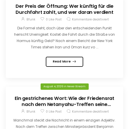
Der Preis der Öffnung: Wer künftig für die
Durchfahrt zahlt, und wer daran verdient
Bfunk
0
Like Post
Kommentare deaktiviert
Die Formel steht, doch über den entscheidenden Punkt
herrscht Uneinigkeit: Kostet die Fahrt durch die Straße von
Hormus künftig Geld? Nach einem Bericht der New York
Times stehen Iran und Oman kurz vo ...
Read More
August 4, 2026
in
News-Stream
Ein gestrichenes Wort: Wie der Friedensrat
nach dem Netanyahu-Treffen seine
Bedingungen verschob
Bfunk
0
Like Post
Kommentare deaktiviert
Manchmal steckt die Nachricht in einem einzigen Adjektiv.
Nach dem Treffen zwischen Ministerpräsident Benjamin