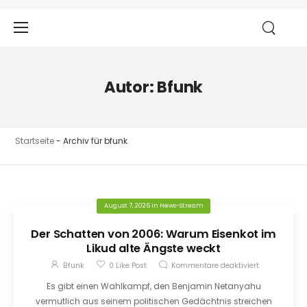
Autor:
Bfunk
Startseite
-
Archiv für bfunk
August 7, 2026
in
News-Stream
Der Schatten von 2006: Warum Eisenkot im
Likud alte Ängste weckt
Bfunk
0
Like Post
Kommentare deaktiviert
Es gibt einen Wahlkampf, den Benjamin Netanyahu
vermutlich aus seinem politischen Gedächtnis streichen