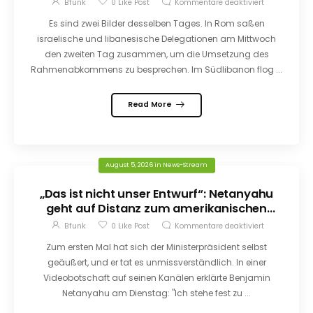
Bfunk
0
Like Post
Kommentare deaktiviert
Es sind zwei Bilder desselben Tages. In Rom saßen
israelische und libanesische Delegationen am Mittwoch
den zweiten Tag zusammen, um die Umsetzung des
Rahmenabkommens zu besprechen. Im Südlibanon flog ...
Read More
August 5, 2026
in
News-Stream
„Das ist nicht unser Entwurf“: Netanyahu
geht auf Distanz zum amerikanischen
Gaza-Plan
Bfunk
0
Like Post
Kommentare deaktiviert
Zum ersten Mal hat sich der Ministerpräsident selbst
geäußert, und er tat es unmissverständlich. In einer
Videobotschaft auf seinen Kanälen erklärte Benjamin
Netanyahu am Dienstag: "Ich stehe fest zu ...