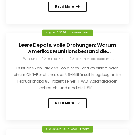
Read More
August 5, 2026
in
News-Stream
Leere Depots, volle Drohungen: Warum
Amerikas Munitionsbestand die
Verhandlungen prägt
Bfunk
0
Like Post
Kommentare deaktiviert
Es ist eine Zahl, die den Ton dieses Konflikts erklärt. Nach
einem CNN-Bericht hat das US-Militär seit Kriegsbeginn im
Februar knapp 80 Prozent seiner THAAD-Abfangraketen
verbraucht und rund die Hälft ...
Read More
August 4, 2026
in
News-Stream