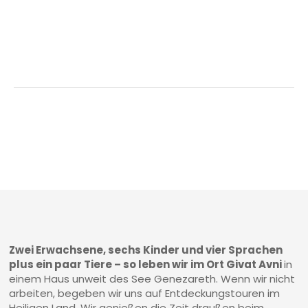
Zwei Erwachsene, sechs Kinder und vier Sprachen
plus ein paar Tiere – so leben wir im Ort Givat Avni
in
einem Haus unweit des See Genezareth. Wenn wir nicht
arbeiten, begeben wir uns auf Entdeckungstouren im
Heiligen Land. Wir genießen die Zeit draußen beim