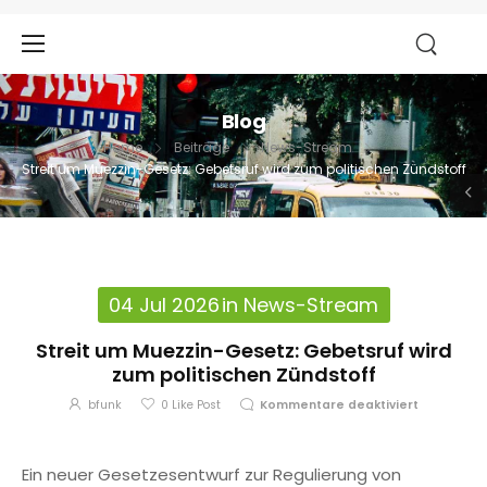
Blog
Home
Beiträge
News-Stream
Streit um Muezzin-Gesetz: Gebetsruf wird zum politischen Zündstoff
04 Jul 2026
in
News-Stream
Streit um Muezzin-Gesetz: Gebetsruf wird
zum politischen Zündstoff
bfunk
0
Like Post
Kommentare deaktiviert
Ein neuer Gesetzesentwurf zur Regulierung von