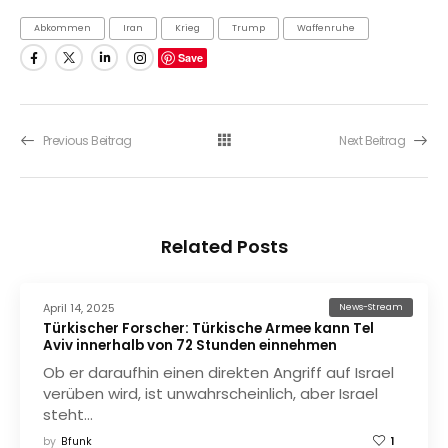
Abkommen
Iran
Krieg
Trump
Waffenruhe
Save
Previous Beitrag
Next Beitrag
Related Posts
April 14, 2025
News-Stream
Türkischer Forscher: Türkische Armee kann Tel
Aviv innerhalb von 72 Stunden einnehmen
Ob er daraufhin einen direkten Angriff auf Israel
verüben wird, ist unwahrscheinlich, aber Israel
steht…
by
Bfunk
1