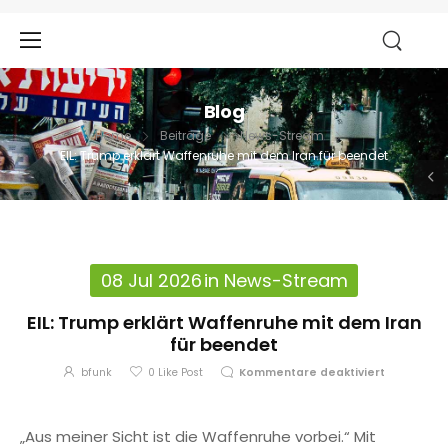
Blog
Home
Beiträge
News-Stream
EIL: Trump erklärt Waffenruhe mit dem Iran für beendet
08 Jul 2026
in
News-Stream
EIL: Trump erklärt Waffenruhe mit dem Iran
für beendet
bfunk
0
Like Post
Kommentare deaktiviert
„Aus meiner Sicht ist die Waffenruhe vorbei.“ Mit