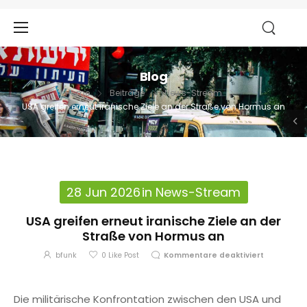
Blog
Home
Beiträge
News-Stream
USA greifen erneut iranische Ziele an der Straße von Hormus an
28 Jun 2026
in
News-Stream
USA greifen erneut iranische Ziele an der
Straße von Hormus an
bfunk
0
Like Post
Kommentare deaktiviert
Die militärische Konfrontation zwischen den USA und