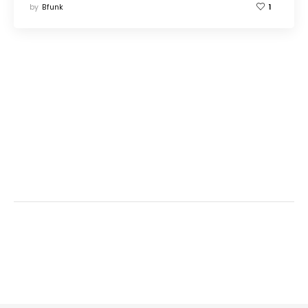
by
Bfunk
1