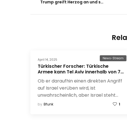
Trump greift Herzog an und setzt Iran Frist
Rela
News-Stream
April 14, 2025
Türkischer Forscher: Türkische
Armee kann Tel Aviv innerhalb von 72
Stunden einnehmen
Ob er daraufhin einen direkten Angriff
auf Israel verüben wird, ist
unwahrscheinlich, aber Israel steht…
by
Bfunk
1