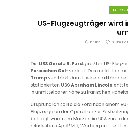
13 Feb 2
US-Flugzeugträger wird
um
bfunk
0
Like Po
Die
USS Gerald R. Ford
, größter US-Flugze
Persischen Golf
verlegt. Das meldeten me
Trump
verstärkt damit seinen militärische
stationierten
USS Abraham Lincoln
entste
in unmittelbarer Nähe zu iranischen Hohei
Ursprünglich sollte die Ford nach einem EU-
Flugzeuge an der Operation zur Festsetzun
beteiligt waren, im März in die USA zurückke
mindestens April/Mai; Wartung und geplant