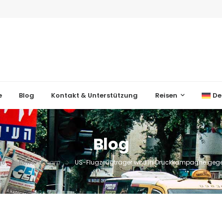
e
Blog
Kontakt & Unterstützung
Reisen
De
Blog
ge
News-Stream
US-Flugzeugträger wird in Druckkampagne gege