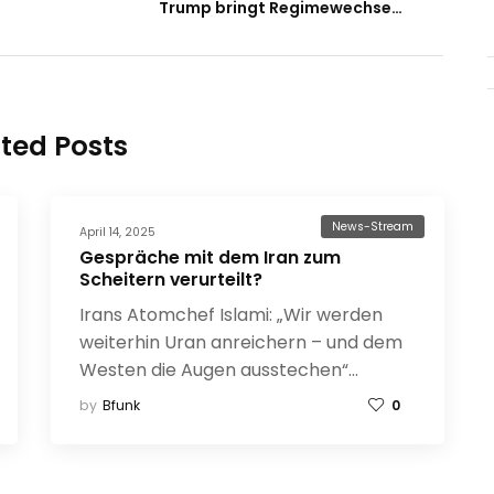
Trump bringt Regimewechsel ins Spiel – USA verstärken Militärpräsenz gegen Iran
ted Posts
News-Stream
April 14, 2025
Gespräche mit dem Iran zum
Scheitern verurteilt?
Irans Atomchef Islami: „Wir werden
weiterhin Uran anreichern – und dem
Westen die Augen ausstechen“…
by
Bfunk
0