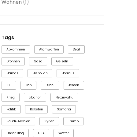
Wohnen
(1)
Tags
Abkommen
Atomwaffen
Deal
Drohnen
Gaza
Geiseln
Hamas
Hisbollah
Hormus
IDF
Iran
Israel
Jemen
Krieg
Libanon
Netanyahu
Politik
Raketen
Samaria
Saudi-Arabien
Syrien
Trump
Unser Blog
USA
Wetter