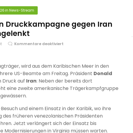
026
in
News-Stream
 in Druckkampagne gegen Iran
gelenkt
st
Kommentare deaktiviert
ugträger, wird aus dem Karibischen Meer in den
hrere US-Beamte am Freitag. Präsident
Donald
n Druck auf
Iran
: Neben der bereits dort
ht eine zweite amerikanische Trägerkampfgruppe
tsgewässern.
Besuch und einem Einsatz in der Karibik, wo ihre
g des früheren venezolanischen Präsidenten
hren. Jetzt verlängert sich der Einsatz bis
e Modernisierungen in Virginia müssen warten.