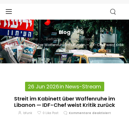
Blog
Home
Beiträge
News-Stream
Streit im Kabinett über Waffenruhe im Libanon — IDF-Chef weist Kritik
zurück
26 Jun 2026
in
News-Stream
Streit im Kabinett über Waffenruhe im
Libanon — IDF-Chef weist Kritik zurück
bfunk
0
Like Post
Kommentare deaktiviert