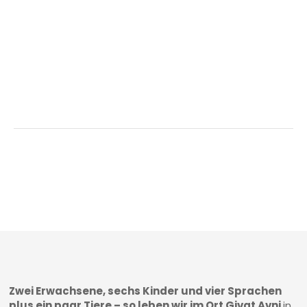
Zwei Erwachsene, sechs Kinder und vier Sprachen
plus ein paar Tiere – so leben wir im Ort Givat Avni
in