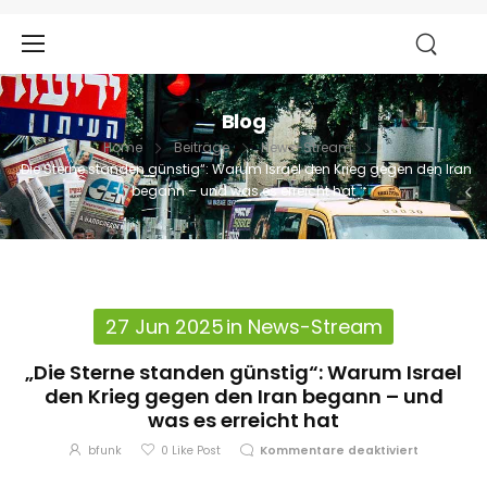
Blog
Home
Beiträge
News-Stream
„Die Sterne standen günstig“: Warum Israel den Krieg gegen den Iran
begann – und was es erreicht hat
27 Jun 2025
in
News-Stream
„Die Sterne standen günstig“: Warum Israel
den Krieg gegen den Iran begann – und
was es erreicht hat
bfunk
0
Like Post
Kommentare deaktiviert