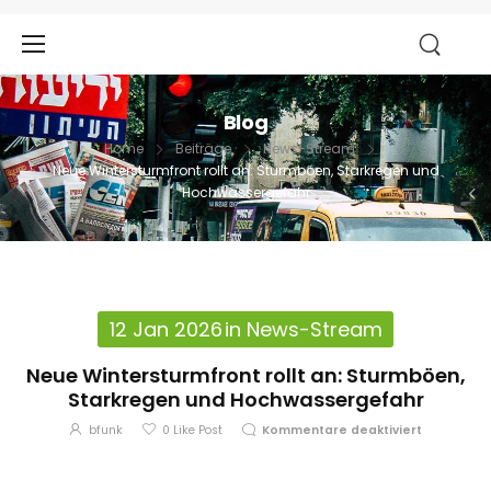
Blog
Home
Beiträge
News-Stream
Neue Wintersturmfront rollt an: Sturmböen, Starkregen und
Hochwassergefahr
12 Jan 2026
in
News-Stream
Neue Wintersturmfront rollt an: Sturmböen,
Starkregen und Hochwassergefahr
bfunk
0
Like Post
Kommentare deaktiviert