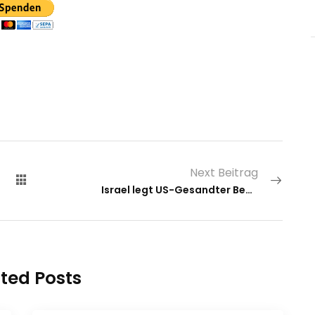
Next Beitrag
Israel legt US-Gesandter Beweise für Hisbollah-Aufrüstung vor
ted Posts