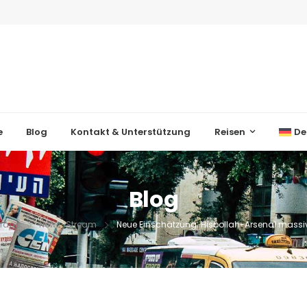
e
Blog
Kontakt & Unterstützung
Reisen
De
Blog
träge
News-Stream
Neue Einschätzung: Hisbollah-Arsenal mass