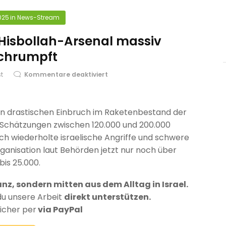
025
in
News-Stream
Hisbollah-Arsenal massiv
chrumpft
st
Kommentare deaktiviert
en drastischen Einbruch im Raketenbestand der
e Schätzungen zwischen 120.000 und 200.000
rch wiederholte israelische Angriffe und schwere
rganisation laut Behörden jetzt nur noch über
is 25.000.
anz, sondern mitten aus dem Alltag in Israel.
du unsere Arbeit
direkt unterstützen.
sicher per
via PayPal