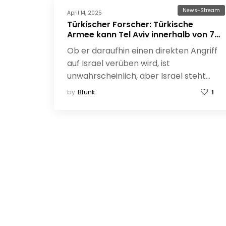
News-Stream
April 14, 2025
Türkischer Forscher: Türkische
Armee kann Tel Aviv innerhalb von 72
Stunden einnehmen
Ob er daraufhin einen direkten Angriff
auf Israel verüben wird, ist
unwahrscheinlich, aber Israel steht…
by
Bfunk
1