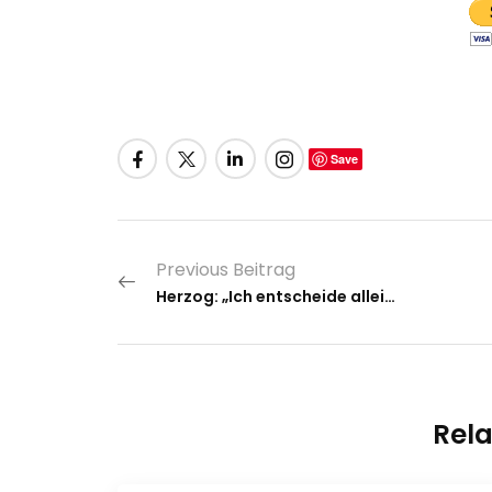
Save
Previous Beitrag
Herzog: „Ich entscheide allein nach dem Wohl des Landes“
Rela