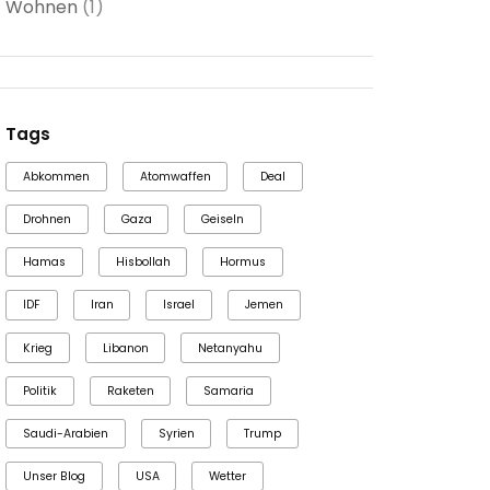
Wohnen
(1)
Tags
Abkommen
Atomwaffen
Deal
Drohnen
Gaza
Geiseln
Hamas
Hisbollah
Hormus
IDF
Iran
Israel
Jemen
Krieg
Libanon
Netanyahu
Politik
Raketen
Samaria
Saudi-Arabien
Syrien
Trump
Unser Blog
USA
Wetter