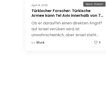
News-Stream
April 14, 2025
Türkischer Forscher: Türkische
Armee kann Tel Aviv innerhalb von 72
Stunden einnehmen
Ob er daraufhin einen direkten Angriff
auf Israel verüben wird, ist
unwahrscheinlich, aber Israel steht…
by
Bfunk
1