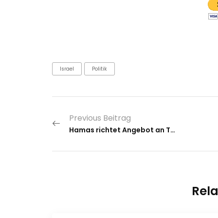
Israel
Politik
Previous Beitrag
Hamas richtet Angebot an Trump – Israel spricht von „leerer Inszenierung“
Rela