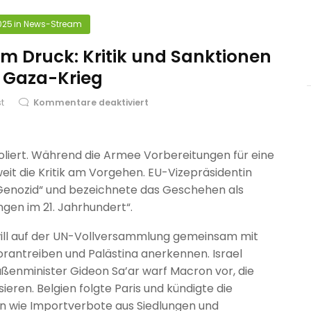
025
in
News-Stream
em Druck: Kritik und Sanktionen
 Gaza-Krieg
st
Kommentare deaktiviert
soliert. Während die Armee Vorbereitungen für eine
weit die Kritik am Vorgehen. EU-Vizepräsidentin
„Genozid“ und bezeichnete das Geschehen als
ngen im 21. Jahrhundert“.
ill auf der UN-Vollversammlung gemeinsam mit
rantreiben und Palästina anerkennen. Israel
ußenminister Gideon Sa’ar warf Macron vor, die
sieren. Belgien folgte Paris und kündigte die
n wie Importverbote aus Siedlungen und