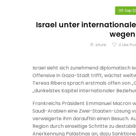
05 Sep 2
Israel unter international
wegen
bfunk
0
Like Po
Israel sieht sich zunehmend diplomatisch i
Offensive in Gaza-Stadt trifft, wächst welt
Teresa Ribera sprach erstmals offen von 
„dunkelstes Kapitel internationaler Beziehu
Frankreichs Präsident Emmanuel Macron w
Saudi-Arabien eine Zwei-Staaten-Lösung vo
verweigerte ihm daraufhin einen Besuch. A
Region durch einseitige Schritte zu destabili
Anerkennung Palästinas an, dazu Sanktione