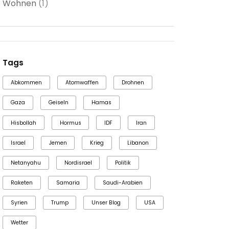
Wohnen
(1)
Tags
Abkommen
Atomwaffen
Drohnen
Gaza
Geiseln
Hamas
Hisbollah
Hormus
IDF
Iran
Israel
Jemen
Krieg
Libanon
Netanyahu
Nordisrael
Politik
Raketen
Samaria
Saudi-Arabien
Syrien
Trump
Unser Blog
USA
Wetter