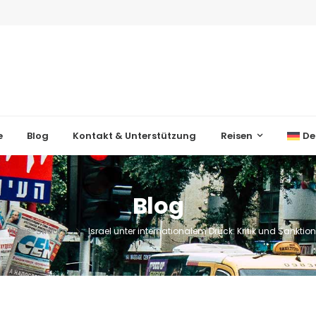
e
Blog
Kontakt & Unterstützung
Reisen
De
Blog
News-Stream
Israel unter internationalem Druck: Kritik und Sankt