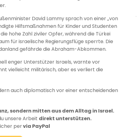
er.
ußenminister David Lammy sprach von einer „von
igte Hilfsmaßnahmen für Kinder und Studenten
 die hohe Zahl ziviler Opfer, während die Türkei
aum für israelische Regierungsflüge sperrte. Die
ordanland gefährde die Abraham-Abkommen.
ell enger Unterstützer Israels, warnte vor
 vielleicht militärisch, aber es verliert die
ondern auch diplomatisch vor einer entscheidenden
anz, sondern mitten aus dem Alltag in Israel.
du unsere Arbeit
direkt unterstützen.
sicher per
via PayPal