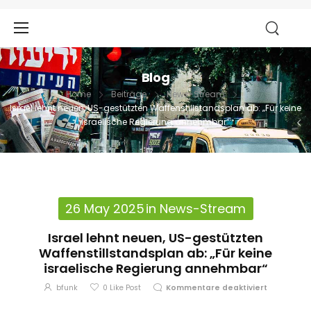
Blog
Home
Beiträge
News-Stream
Israel lehnt neuen, US-gestützten Waffenstillstandsplan ab: „Für keine
israelische Regierung annehmbar“
26 May 2025
in
News-Stream
Israel lehnt neuen, US-gestützten
Waffenstillstandsplan ab: „Für keine
israelische Regierung annehmbar“
bfunk
0
Like Post
Kommentare deaktiviert