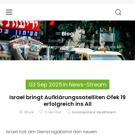
Blog
Home
Beiträge
News-Stream
Israel bringt Aufklärungssatelliten Ofek 19 erfolgreich ins All
03 Sep 2025
in
News-Stream
Israel bringt Aufklärungssatelliten Ofek 19
erfolgreich ins All
bfunk
0
Like Post
Kommentare deaktiviert
Israel hat am Dienstagabend den neuen