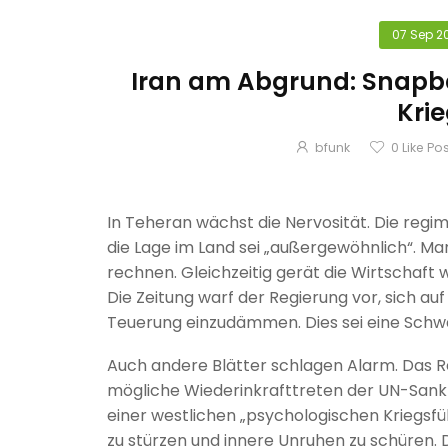
07 Sep 2
Iran am Abgrund: Snapba
Kri
bfunk
0
Like Po
In Teheran wächst die Nervosität. Die reg
die Lage im Land sei „außergewöhnlich“. Man
rechnen. Gleichzeitig gerät die Wirtschaft we
Die Zeitung warf der Regierung vor, sich au
Teuerung einzudämmen. Dies sei eine Schw
Auch andere Blätter schlagen Alarm. Das
mögliche Wiederinkrafttreten der UN-Sank
einer westlichen „psychologischen Kriegsfü
zu stürzen und innere Unruhen zu schüren. D