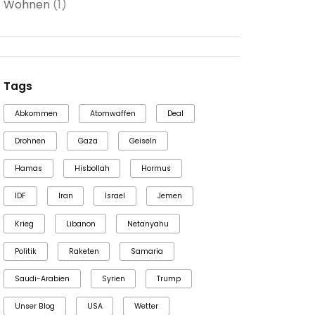
Wohnen
(1)
Tags
Abkommen
Atomwaffen
Deal
Drohnen
Gaza
Geiseln
Hamas
Hisbollah
Hormus
IDF
Iran
Israel
Jemen
Krieg
Libanon
Netanyahu
Politik
Raketen
Samaria
Saudi-Arabien
Syrien
Trump
Unser Blog
USA
Wetter