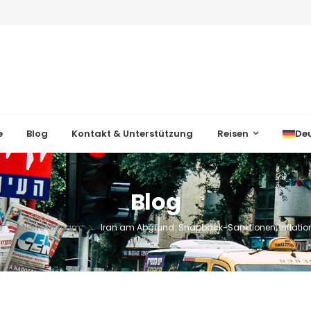
e
Blog
Kontakt & Unterstützung
Reisen
De
Blog
e
News-Stream
Iran am Abgrund: Snapback-Sanktionen, Inflatio