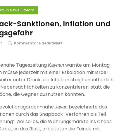
025
in
News-Stream
ck-Sanktionen, Inflation und
egsgefahr
st
Kommentare deaktiviert
imenahe Tageszeitung
warnte am Montag,
Kayhan
 müsse jederzeit mit einer Eskalation mit Israel
iter unter Druck, die Inflation steigt unaufhörlich.
f Nebensächlichkeiten zu konzentrieren, statt die
äche, die Gegner ausnutzen könnten.
 Revolutionsgarden-nahe
bezeichnete das
Javan
tionen durch das Snapback-Verfahren als Teil
hrung“. Ziel sei es, die Währungsmärkte ins Chaos
abei, so das Blatt, arbeiteten die Feinde mit