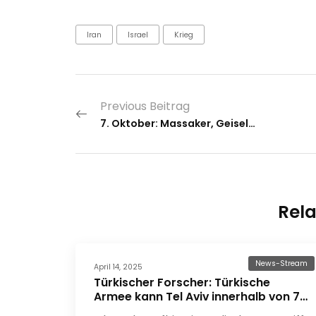
Iran
Israel
Krieg
Previous Beitrag
7. Oktober: Massaker, Geiselnahme, Trauma
Rela
News-Stream
April 14, 2025
Türkischer Forscher: Türkische
Armee kann Tel Aviv innerhalb von 72
Stunden einnehmen