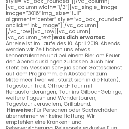
style=“vc_box_rounded“][/vc_column]
[vc_column width=“1/3″][vc_single_image
image=“3016″ img_size=“full“
alignment=“center“ style=“vc_box_rounded“
onclick=“link_image“][/vc_column]
[/vc_row][vc_row][vc_column]
[vc_column_text]
Was dich erwartet:
Anreise ist im Laufe des 10. April 2019. Abends
werden wir Zeit haben uns etwas
kennenzulernen und bei einem Bier am Feuer
den Abend ausklingen zu lassen. Auch hier
steht ein Messianisch-jüdischer Gottesdienst
auf dem Programm, ein Abstecher zum
Mittelmeer (wer will, stürzt sich in die Fluten),
Tagestour Trail, Offroad-Tour mit
Herausforderungen, Tour ins Gilboa-Gebirge,
weitere Tages- und Wandertouren,
Tagestour Jerusalem, Grillabend.
Hinweise:
Für Personen oder Sachschäden
übernehmen wir keine Haftung. Wir
empfehlen eine Kranken- und
Reiseversicherung. Reisepreis exklusive Flug.