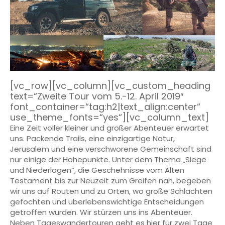
[vc_row][vc_column][vc_custom_heading
text=“Zweite Tour vom 5.-12. April 2019″
font_container=“tag:h2|text_align:center“
use_theme_fonts=“yes“][vc_column_text]
Eine Zeit voller kleiner und großer Abenteuer erwartet
uns. Packende Trails, eine einzigartige Natur,
Jerusalem und eine verschworene Gemeinschaft sind
nur einige der Höhepunkte. Unter dem Thema „Siege
und Niederlagen“, die Geschehnisse vom Alten
Testament bis zur Neuzeit zum Greifen nah, begeben
wir uns auf Routen und zu Orten, wo große Schlachten
gefochten und überlebenswichtige Entscheidungen
getroffen wurden. Wir stürzen uns ins Abenteuer.
Neben Tageswandertouren geht es hier für zwei Tage