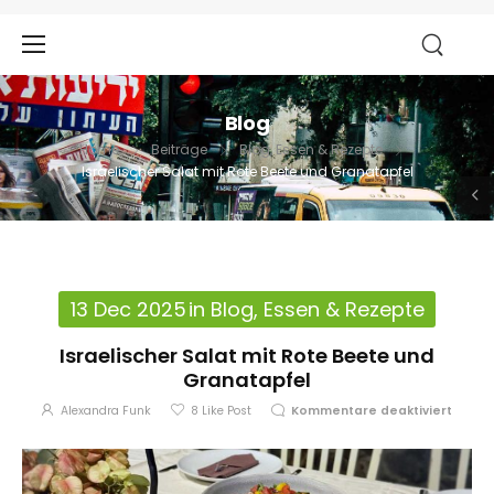
Blog
Home
Beiträge
Blog
,
Essen & Rezepte
Israelischer Salat mit Rote Beete und Granatapfel
13 Dec 2025
in
Blog
,
Essen & Rezepte
Israelischer Salat mit Rote Beete und
Granatapfel
Alexandra Funk
8
Like Post
Kommentare deaktiviert